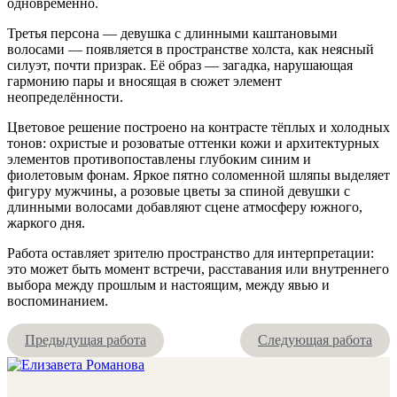
одновременно.
Третья персона — девушка с длинными каштановыми
волосами — появляется в пространстве холста, как неясный
силуэт, почти призрак. Её образ — загадка, нарушающая
гармонию пары и вносящая в сюжет элемент
неопределённости.
Цветовое решение построено на контрасте тёплых и холодных
тонов: охристые и розоватые оттенки кожи и архитектурных
элементов противопоставлены глубоким синим и
фиолетовым фонам. Яркое пятно соломенной шляпы выделяет
фигуру мужчины, а розовые цветы за спиной девушки с
длинными волосами добавляют сцене атмосферу южного,
жаркого дня.
Работа оставляет зрителю пространство для интерпретации:
это может быть момент встречи, расставания или внутреннего
выбора между прошлым и настоящим, между явью и
воспоминанием.
Предыдущая работа
Следующая работа